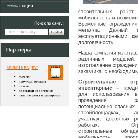
Регистрация
строительных работ
мобильность и возможн
Временные ограждения
металла. Данный м
эксплуатационными ка
долговечность.
Партнёры
Наша компания изготав
различных моделей
изготовление огражден
БЕЛЫЙ КВАДРАТ
заказчика, с необходим
вывески
Строительные огр
наружная реклама
печать
инвентарные
– предна
подставки из оргстекла
для использования 
лазерная резка и гравировка
проведения раз
потенциально опасных 
стройплощадках, ав
участках, дорожных р
работах. Огра
строительные обла
мобильность, прос