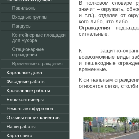
В толковом словаре р
Павильоны
значит – окружать, обн
и т.п.), отделяя от ок
Входные группы
кого-либо, что-либо.
Пандусы
Ограждения
подразде
сигнальные.
Контейнерные площадки
для мусора
Стационарные
К защитно-охран
ограждения
всевозможные виды заб
и пешеходные огражде
Временные ограждения
временные.
Каркасные дома
К сигнальным огражден
Фасадные работы
относятся сетки, столби
Кровельные работы
Блок-контейнеры
Ремонт автофургонов
Отзывы наших клиентов
Наши работы
Карта сайта